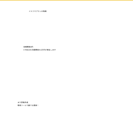
​イナヅマプランの特徴
初期費用0円
※TRACEの月額費用の2万円が発生します
AIで原稿作成
専用ツールで誰でも簡単！