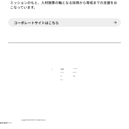
ミッションのもと、人材施策の軸となる採用から育成までの支援をお
こなっています。
コーポレートサイトはこちら
T
​テンプレート
​よくあるご質問
O
P
​お知らせ一覧
​お問い合わせ
↗︎
​特徴
​利用規約
​特別プラン
Copyright© KAKEHASHISKY INC. All Rights Reserved.
​新卒採用サイト