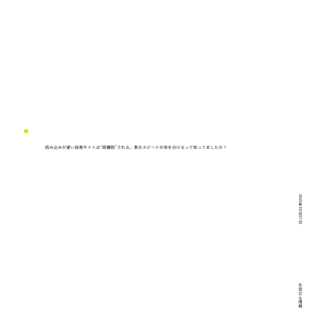
読み込みが遅い採用サイトは“即離脱”される。表示スピードが命を分けるって知ってましたか？
2025年10月27日
お役立ち情報