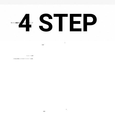
4 STEP
4 STEP
サイト構築のかんたん4ステップ
1
STEP
テンプレートの選択
まず自社の理想にマッチするサイトテンプレートを選択。
2
STEP