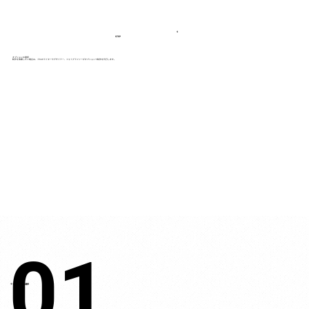
4
STEP
オプションの選択
制作を依頼したい場合は、プロのライターやデザイナー、フォトグラファーがオプションで制作を代行します。
01
01
​テンプレートの選択